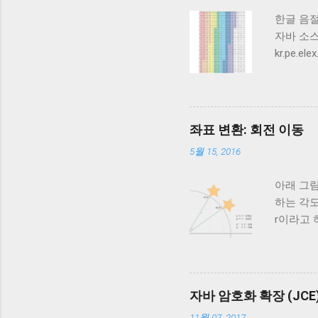
한글 음
자바 소스
kr.pe.el
protect
final c
char HA
\u11FF 
좌표 변환: 회전 이동
5월 15, 2016
아래 그림
하는 각도
r이라고 
= r sin
r (sinθ c
sinθ sin
x' = x 
자바 암호화 확장 (JCE)
지점에 대해서
11월 07, 2017