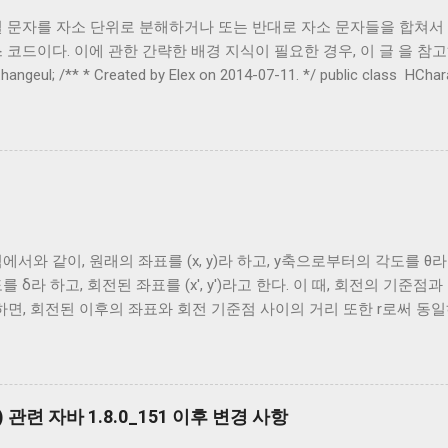
절 문자를 자소 단위로 분해하거나 또는 반대로 자소 문자들을 합쳐서
 코드이다. 이에 관한 간략한 배경 지식이 필요한 경우, 이 글 을 참고하
ex.hangeul; /** * Created by Elex on 2014-07-11. */ public class
ed static final char HANGEUL_SYLLABLE_BEGIN = ' \uAC00 '
har HANGEUL_SYLLABLE_END = ' \uD7AF ' ; // 한글 자모 prot
NGEUL_JAMO_BEGIN = ' \u1100 ' ; protected static final ch
' ; protected static final char HANGEUL_JAMO_CHOSEONG_BEGI
에서와 같이, 원래의 좌표를 (x, y)라 하고, y축으로부터의 각도를 θ라
를 δ라 하고, 회전된 좌표를 (x', y')라고 한다. 이 때, 회전의 기준
하면, 회전된 이후의 좌표와 회전 기준점 사이의 거리 또한 r로써 동일
θ y = r cosθ x' = r sin(θ+δ) y' = r cos(θ+δ) 삼각함수의 덧셈정리 를 
osδ + cosθ sinδ) = r sinθ cosδ + r cosθ sinδ y' = r (cosθ cosδ - si
δ x = r sinθ, y = r cosθ이므로, x' = x cosδ + y sinδ y' = y cosδ
cosδ - y sinδ y' = y cosδ + x sinδ 라는 수식으로 정리될 수 있다
 관련 자바 1.8.0_151 이후 변경 사항
 적용하면 회전 이동한 도형을 구할 수 있다. public void rotateBy ( float 