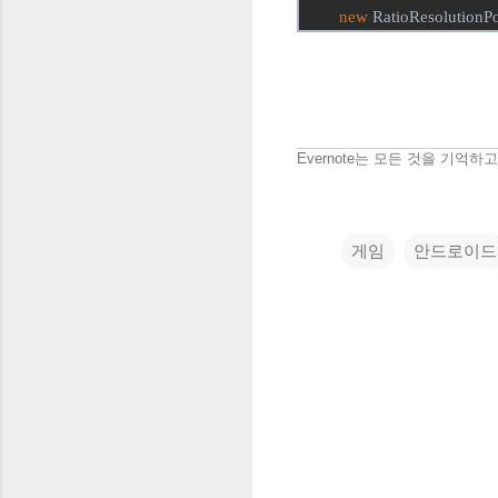
new
RatioResolutionPo
Evernote는 모든 것을 기억
게임
안드로이드
댓
글