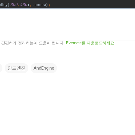
licy(
800
,
480
)
,
camera)
;
하고 간편하게 정리하는데 도움이 됩니다.
Evernote를 다운로드하세요
.
안드엔진
AndEngine