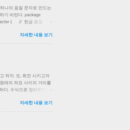
 하나의 음절 문자로 만드는
기 바란다. package
 HCharacter { // 한글 음절
 ; protected static
자세한 내용 보기
ected static final
ar HANGEUL_JAMO_END = '
N = ' \u1100 ...
고 하자. 또, 회전 시키고자
점과 원래의 좌표 사이의 거리를
하다. 수식으로 정리하면, x
이용하여 x'와 y'를 풀어보면, x' =
자세한 내용 보기
nθ sinδ) = r cosθ cosδ - r
 - x sinδ δ가 반시계방향인 경우에는,
. 이렇게 구한 공식을 도형의 각 꼭
d , float x0 , float